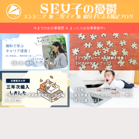
今までのお仕事履歴 ＆ まったりお仕事募集中♪
【ブラックレーベル】謎解き特集！
【質の良い無料コンテンツ紹介】
【SCRAPゲームブック】
【悲報】ジュニアNISAで、買い付け口
【通信制大学】産業能率大学に三年次編
座を間違えていた話【NISA預りと特定
入しました
預りは違うのよ】