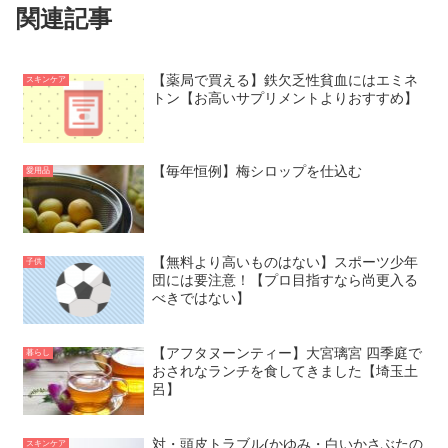
関連記事
【薬局で買える】鉄欠乏性貧血にはエミネ
スキンケア
トン【お高いサプリメントよりおすすめ】
【毎年恒例】梅シロップを仕込む
愛用品
【無料より高いものはない】スポーツ少年
子供
団には要注意！【プロ目指すなら尚更入る
べきではない】
【アフタヌーンティー】大宮璃宮 四季庭で
暮らし
おされなランチを食してきました【埼玉土
呂】
対・頭皮トラブル(かゆみ・白いかさぶたの
スキンケア