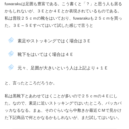
fuwarakuは足囲も豊富である。こう書くと「？」と思う人も居る
かもしれないが、３Ｅとか４Ｅとか表現されているものである。
私は普段２５ｃｍの靴をはいており、fuwarakuも２５ｃｍを買っ
た。３Ｅ～５Ｅすべてはいて試した感じで言うと
素足やストッキングではく場合は３Ｅ
靴下をはいてはく場合は４Ｅ
元々、足囲が大きいという人は上記より＋１Ｅ
と、言ったところだろうか。
私は黒靴下とあわせてはくことが多いので２５ｃｍの４Ｅにし
た。なので、素足に近いストッキングではいたところ、パッカパ
ッカなるなる。まぁ、そのぐらいなら中敷きか最近ＣＭで見かけ
た下記商品で何とかなるかもしれないが、まだ試してはいない。