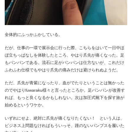
全体的にふっかふかしている。
だが、仕事の一環で展示会に行った際、こちらをはいて一日中ほ
ぼ立ちっぱなしを体験したところ、やはり爪先が痛くなった。足
もパンパンである。流石に足がパンパンは仕方ないが、これだけ
ふわふわ仕様でもやはり爪先の痛みだけは避けられぬようだ。
ただ、爪先が青紫になったり、血がでたりということは無かった
のでやはりfuwaraku様々と言ったところか。足パンパンが改善す
れば、もっと良くなるかもしれない。次は加圧式靴下を探す旅が
始めるというワケか。
いずれにせよ、絶対に爪先が痛くなりたくない！ という人は、
ビジネス上問題なければもういっそ、踵のないパンプスを履いた