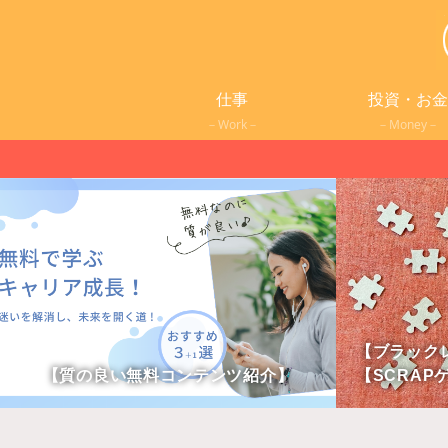
仕事
投資・お金
－Work－
－Money－
【ブラック
【質の良い無料コンテンツ紹介】
【SCRAP