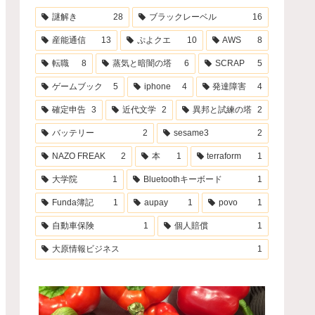
謎解き
28
ブラックレーベル
16
産能通信
13
ぷよクエ
10
AWS
8
転職
8
蒸気と暗闇の塔
6
SCRAP
5
ゲームブック
5
iphone
4
発達障害
4
確定申告
3
近代文学
2
異邦と試練の塔
2
バッテリー
2
sesame3
2
NAZO FREAK
2
本
1
terraform
1
大学院
1
Bluetoothキーボード
1
Funda簿記
1
aupay
1
povo
1
自動車保険
1
個人賠償
1
大原情報ビジネス
1