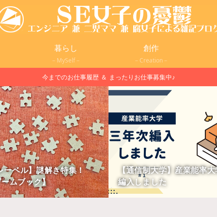
暮らし
創作
－MySelf－
－Creation－
今までのお仕事履歴 ＆ まったりお仕事募集中♪
レーベル】謎解き特集！
【通信制大学】産業能率大
ゲームブック】
編入しました