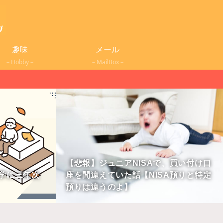
趣味
メール
－Hobby－
－MailBox－
【悲報】ジュニアNISAで、買い付け口
学に三年次
座を間違えていた話【NISA預りと特定
預りは違うのよ】