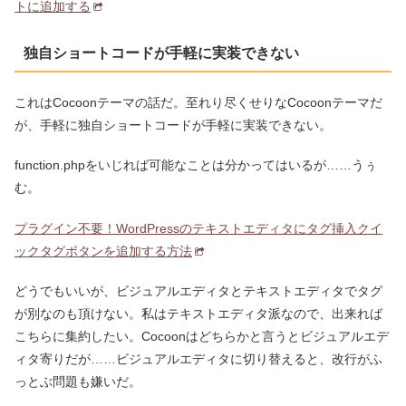
トに追加する
独自ショートコードが手軽に実装できない
これはCocoonテーマの話だ。至れり尽くせりなCocoonテーマだ
が、手軽に独自ショートコードが手軽に実装できない。
function.phpをいじれば可能なことは分かってはいるが……うぅ
む。
プラグイン不要！WordPressのテキストエディタにタグ挿入クイ
ックタグボタンを追加する方法
どうでもいいが、ビジュアルエディタとテキストエディタでタグ
が別なのも頂けない。私はテキストエディタ派なので、出来れば
こちらに集約したい。Cocoonはどちらかと言うとビジュアルエデ
ィタ寄りだが……ビジュアルエディタに切り替えると、改行がふ
っとぶ問題も嫌いだ。