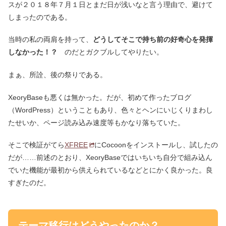
スが２０１８年７月１日とまだ日が浅いなと言う理由で、避けて
しまったのである。
当時の私の両肩を持って、
どうしてそこで持ち前の好奇心を発揮
しなかった！？
のだとガクブルしてやりたい。
まぁ、所詮、後の祭りである。
XeoryBaseも悪くは無かった。だが、初めて作ったブログ
（WordPress）ということもあり、色々とヘンにいじくりまわし
たせいか、ページ読み込み速度等もかなり落ちていた。
そこで検証がてら
XFREE
にCocoonをインストールし、試したの
だが……前述のとおり、XeoryBaseではいちいち自分で組み込ん
でいた機能が最初から供えられているなどとにかく良かった。良
すぎたのだ。
テーマ移行はどうやったのか？