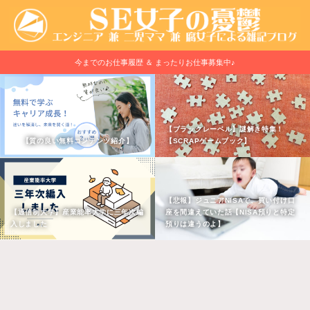
今までのお仕事履歴 ＆ まったりお仕事募集中♪
【ブラックレーベル】謎解き特集！
【質の良い無料コンテンツ紹介】
【SCRAPゲームブック】
【悲報】ジュニアNISAで、買い付け口
【通信制大学】産業能率大学に三年次編
座を間違えていた話【NISA預りと特定
入しました
預りは違うのよ】