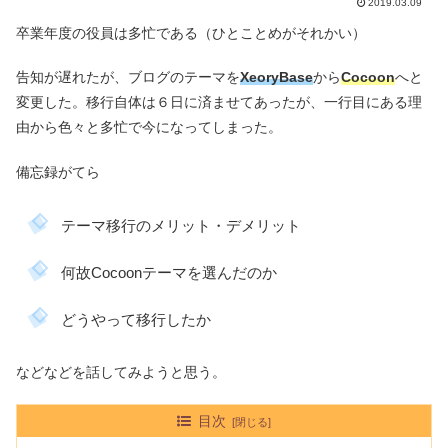
2019.03.09
卒業年度の役員は多忙である（ひとことめがそれかい）
告知が遅れたが、ブログのテーマを
XeoryBase
から
Cocoon
へと
変更した。移行自体は６日に済ませてあったが、一行目にある理
由から色々と多忙で今になってしまった。
備忘録がてら
テーマ移行のメリット・デメリット
何故Cocoonテーマを選んだのか
どうやって移行したか
などなどを話してみようと思う。
目次