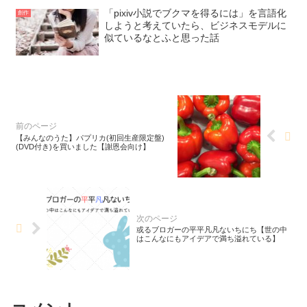
「pixiv小説でブクマを得るには」を言語化
創作
しようと考えていたら、ビジネスモデルに
似ているなとふと思った話
【みんなのうた】パプリカ(初回生産限定盤)
(DVD付き)を買いました【謝恩会向け】
或るブロガーの平平凡凡ないちにち【世の中
はこんなにもアイデアで満ち溢れている】