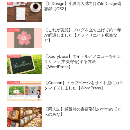
【InDesign】小説同人誌向けのInDesign備
創作
忘録【CS2】
【これが実態】ブログを立ち上げて約一年
ブログ関連
が経過しました【アフィリエイト収益な
ど】
【XeoryBase】タイトルとメニューをセン
ブログ関連
タリング(中央寄せ)する方法
【WordPress】
【Cocoon】トップページをサイト型にカス
ブログ関連
タマイズしました【WordPress】
【同人誌】通販時の書店委託のすすめ【と
創作
らのあな】