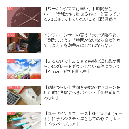
【ワーキングママは辛いよ】時間がな
創作
い！ 時間は作り出せるもの、と言ってい
る人に知ってもらいたいこと【配偶者の理
解が必要不可欠】
インフルエンサーの言う「大手保険不要」
暮らし
「副業しよう」「時間がないなら会社辞め
てしまえ」を鵜呑みにしてはならない
【ふるなびで】ふるさと納税の返礼品が明
暮らし
らかにグレートダウンしている件について
【Amazonギフト還元中】
【結構つらい】共働き夫婦が住宅ローンを
投資・お金
組む前に考慮すべきポイント【金銭感覚合
わない】
【ユーザインタフェース】Go To Eat（イー
暮らし
ト）に学ぶシステム屋としての心得【ホッ
トペッパーグルメ】