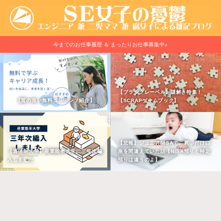
今までのお仕事履歴 ＆ まったりお仕事募集中♪
【ブラックレーベル】謎解き特集！
【質の良い無料コンテンツ紹介】
【SCRAPゲームブック】
【悲報】ジュニアNISAで、買い付け口
【通信制大学】産業能率大学に三年次編
座を間違えていた話【NISA預りと特定
入しました
預りは違うのよ】